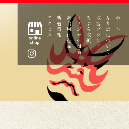
アクセス
新着情報
舞台用化粧品
オリジナル商品
あぶら取紙
取扱ブランド
左り馬について
ホーム