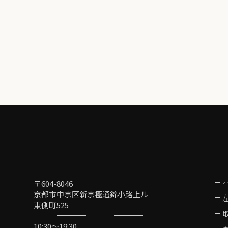
〒604-8046
京都市中京区新京極通錦小路上ル
東側町525
10:30〜19:30