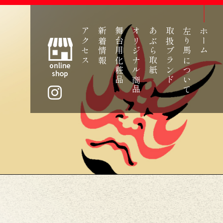
アクセス
新着情報
舞台用化粧品
オリジナル商品
あぶら取紙
取扱ブランド
左り馬について
ホーム