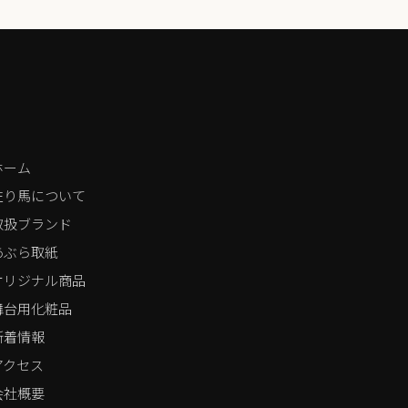
ホーム
左り馬について
取扱ブランド
あぶら取紙
オリジナル商品
舞台用化粧品
新着情報
アクセス
会社概要