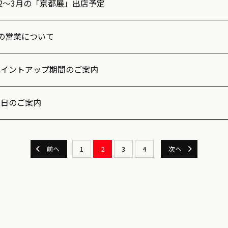
年2～3月の「京都展」出店予定
日の営業について
ポイントアップ期間のご案内
休日のご案内
前へ
1
2
3
4
次へ