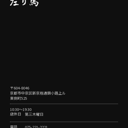
〒604-8046
京都市中京区新京極通錦小路上ル
東側町525
10:30〜19:30
店休日
第三木曜日
電話
075-221-2221