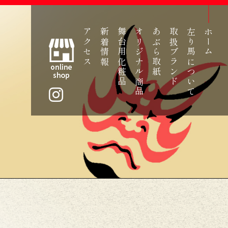
アクセス
新着情報
舞台用化粧品
オリジナル商品
あぶら取紙
取扱ブランド
左り馬について
ホーム