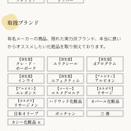
プレディア
トワニー
取扱ブランド
有名メーカーの商品、隠れた実力派ブランド、本当に良い
からオススメしたい化粧品を取り揃えております。
【資生堂】
【資生堂】
【資生堂】
クレ・ド・
エリクシール
dプログラム
ポーボーテ
【資生堂】
【資生堂】
【アルビオン】
インウイ
エフェクティム
アルビオン
【アルビオン】
【コーセー】
【カネボウ】
エレガンス
コスメデコルテ
リサージ
【カネボウ】
ハリウッド化粧品
オパール化粧品
リサージメン
日本オリーブ
ボッチャン
三 善
カシー化粧品
※